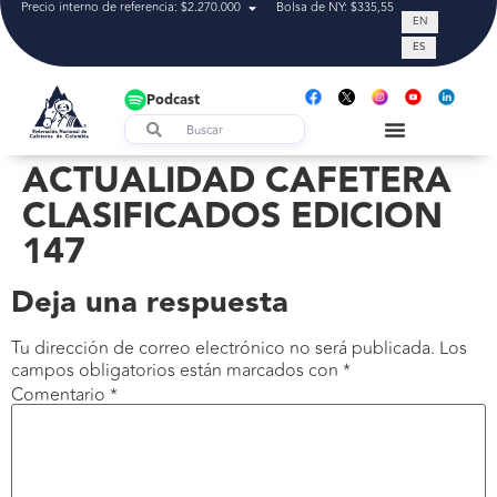
Precio interno de referencia: $2.270.000
Bolsa de NY: $335,55
Tasa de cam
EN
ES
Podcast
ACTUALIDAD CAFETERA
CLASIFICADOS EDICION
147
Deja una respuesta
Tu dirección de correo electrónico no será publicada.
Los
campos obligatorios están marcados con
*
Comentario
*