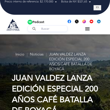
Precio interno de referencia: $2.170.000
Bolsa de NY: $321,65
Tasa de cam
ES
Podcast
Inicio
|
Noticias
|
JUAN VALDEZ LANZA
EDICIÓN ESPECIAL 200
AÑOS CAFÉ BATALLA DE
BOYACÁ
JUAN VALDEZ LANZA
EDICIÓN ESPECIAL 200
AÑOS CAFÉ BATALLA