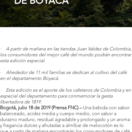
DE BOYACÁ
· A partir de mañana en las tiendas Juan Valdez de Colombia,
los consumidores del mejor café del mundo podrán encontrar
esta edición especial.
· Alrededor de 11 mil familias se dedican al cultivo del café
en el departamento Boyacá.
· Esta edición es el aporte de los cafeteros de Colombia y en
especial del departamento para conmemorar la gesta
libertadora de 1819.
Bogotá, julio 18 de 2019 (Prensa FNC) –
Una bebida con sabor
balanceado, acidez media y cuerpo medio, con sabor a
durazno maduro, residual agradable y prolongado y un aroma
y fragancia dulces y afrutadas a almíbar de melocotón es lo
que a partir de mañana encontrarán los consumidores de café