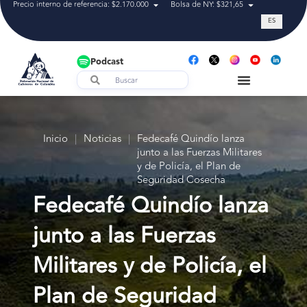
Precio interno de referencia: $2.170.000
Bolsa de NY: $321,65
Tasa de cam
ES
Podcast
Inicio
|
Noticias
|
Fedecafé Quindío lanza
junto a las Fuerzas Militares
y de Policía, el Plan de
Seguridad Cosecha
Fedecafé Quindío lanza
junto a las Fuerzas
Militares y de Policía, el
Plan de Seguridad