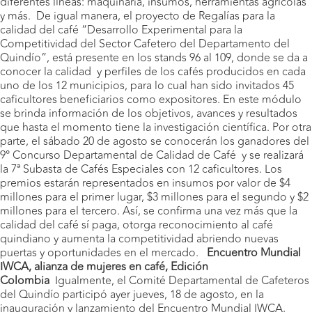
diferentes líneas: maquinaria, insumos, herramientas agrícolas
y más. De igual manera, el proyecto de Regalías para la
calidad del café “Desarrollo Experimental para la
Competitividad del Sector Cafetero del Departamento del
Quindío”, está presente en los stands 96 al 109, donde se da a
conocer la calidad y perfiles de los cafés producidos en cada
uno de los 12 municipios, para lo cual han sido invitados 45
caficultores beneficiarios como expositores. En este módulo
se brinda información de los objetivos, avances y resultados
que hasta el momento tiene la investigación científica. Por otra
parte, el sábado 20 de agosto se conocerán los ganadores del
9° Concurso Departamental de Calidad de Café y se realizará
la 7ª Subasta de Cafés Especiales con 12 caficultores. Los
premios estarán representados en insumos por valor de $4
millones para el primer lugar, $3 millones para el segundo y $2
millones para el tercero. Así, se confirma una vez más que la
calidad del café sí paga, otorga reconocimiento al café
quindiano y aumenta la competitividad abriendo nuevas
puertas y oportunidades en el mercado.
Encuentro Mundial
IWCA, alianza de mujeres en café, Edición
Colombia
Igualmente, el Comité Departamental de Cafeteros
del Quindío participó ayer jueves, 18 de agosto, en la
inauguración y lanzamiento del Encuentro Mundial IWCA,