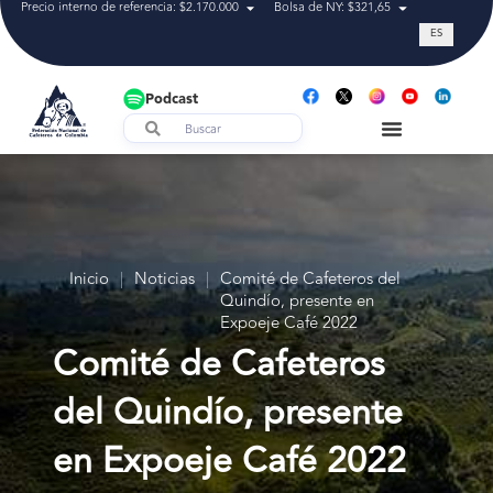
Precio interno de referencia: $2.170.000
Bolsa de NY: $321,65
Tasa de cam
ES
Podcast
Inicio
|
Noticias
|
Comité de Cafeteros del
Quindío, presente en
Expoeje Café 2022
Comité de Cafeteros
del Quindío, presente
en Expoeje Café 2022