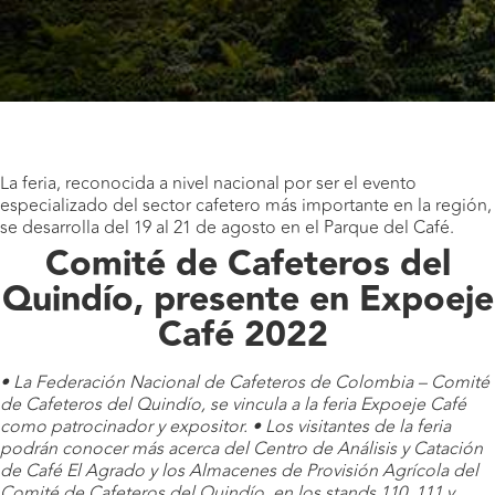
La feria, reconocida a nivel nacional por ser el evento
especializado del sector cafetero más importante en la región,
se desarrolla del 19 al 21 de agosto en el Parque del Café.
Comité de Cafeteros del
Quindío, presente en Expoeje
Café 2022
• La Federación Nacional de Cafeteros de Colombia – Comité
de Cafeteros del Quindío, se vincula a la feria Expoeje Café
como patrocinador y expositor.
• Los visitantes de la feria
podrán conocer más acerca del Centro de Análisis y Catación
de Café El Agrado y los Almacenes de Provisión Agrícola del
Comité de Cafeteros del Quindío, en los stands 110, 111 y