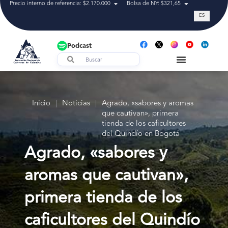
Precio interno de referencia: $2.170.000
Bolsa de NY: $321,65
Tasa de cam
ES
Podcast
Inicio
|
Noticias
|
Agrado, «sabores y aromas
que cautivan», primera
tienda de los caficultores
del Quindío en Bogotá
Agrado, «sabores y
aromas que cautivan»,
primera tienda de los
caficultores del Quindío