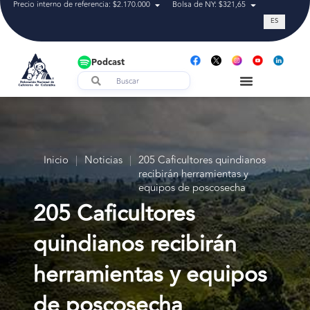
Precio interno de referencia: $2.170.000
Bolsa de NY: $321,65
Tasa de cam
ES
Podcast
Inicio
|
Noticias
|
205 Caficultores quindianos
recibirán herramientas y
equipos de poscosecha
205 Caficultores
quindianos recibirán
herramientas y equipos
de poscosecha