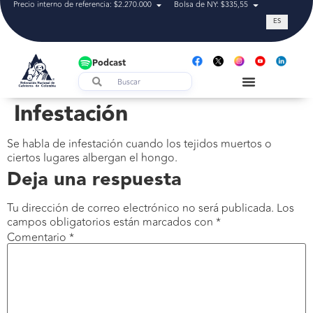
Precio interno de referencia: $2.270.000
Bolsa de NY: $335,55
Tasa de cam
ES
Podcast
Infestación
Se habla de infestación cuando los tejidos muertos o
ciertos lugares albergan el hongo.
Deja una respuesta
Tu dirección de correo electrónico no será publicada.
Los
campos obligatorios están marcados con
*
Comentario
*