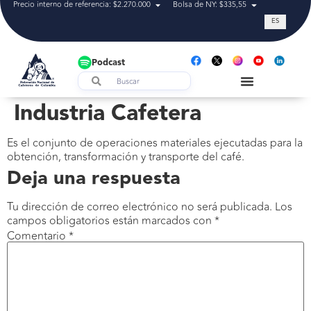
Precio interno de referencia: $2.270.000
Bolsa de NY: $335,55
Tasa de cam
ES
Podcast
Industria Cafetera
Es el conjunto de operaciones materiales ejecutadas para la
obtención, transformación y transporte del café.
Deja una respuesta
Tu dirección de correo electrónico no será publicada.
Los
campos obligatorios están marcados con
*
Comentario
*