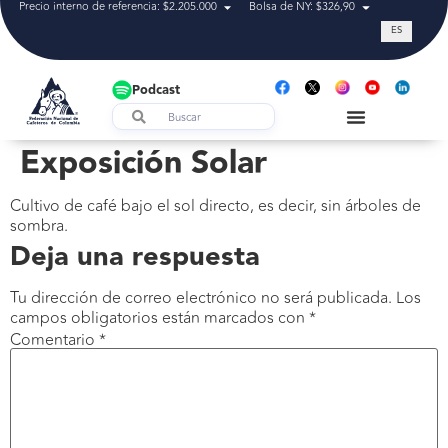
Precio interno de referencia: $2.205.000
Bolsa de NY: $326,90
Tasa de cam
ES
Podcast
Exposición Solar
Cultivo de café bajo el sol directo, es decir, sin árboles de
sombra.
Deja una respuesta
Tu dirección de correo electrónico no será publicada.
Los
campos obligatorios están marcados con
*
Comentario
*