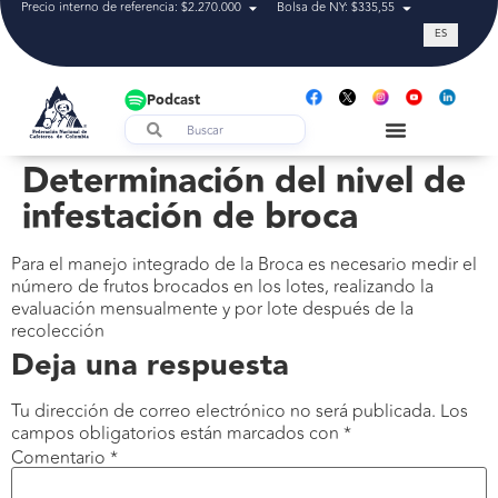
Precio interno de referencia: $2.270.000
Bolsa de NY: $335,55
Tasa de cam
ES
Podcast
Determinación del nivel de
infestación de broca
Para el manejo integrado de la Broca es necesario medir el
número de frutos brocados en los lotes, realizando la
evaluación mensualmente y por lote después de la
recolección
Deja una respuesta
Tu dirección de correo electrónico no será publicada.
Los
campos obligatorios están marcados con
*
Comentario
*