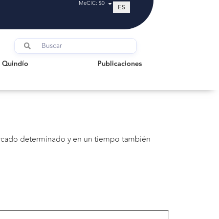
MeCIC: $0
ES
indío
Publicaciones
l Quindío
Publicaciones
mercado determinado y en un tiempo también