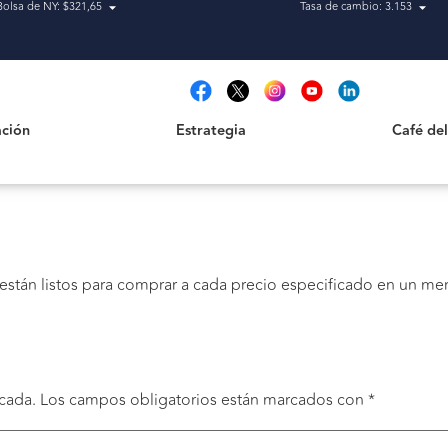
Bolsa de NY: $321,65
Tasa de cambio: 3.153
Estrategia
Café del Qu
t
ción
Estrategia
Café de
 están listos para comprar a cada precio especificado en un 
cada.
Los campos obligatorios están marcados con
*