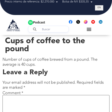
Precio interno de referencia: $2.270.000
Bolsa de NY: $335,55
Tasa de cam
EN
Podcast
Cups of coffee to the
pound
Number of cups of coffee brewed from a pound. The
average is 40 cups.
Leave a Reply
Your email address will not be published.
Required fields
are marked
*
Comment
*