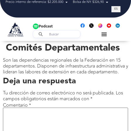
Precio interno de referencia: $2.205.000
Bolsa de NY: $326,90
Tasa de cam
ES
Podcast
Comités Departamentales
Son las dependencias regionales de la Federación en 15
departamentos. Disponen de infraestructura administrativa y
lideran las labores de extensión en cada departamento.
Deja una respuesta
Tu dirección de correo electrónico no será publicada.
Los
campos obligatorios están marcados con
*
Comentario
*